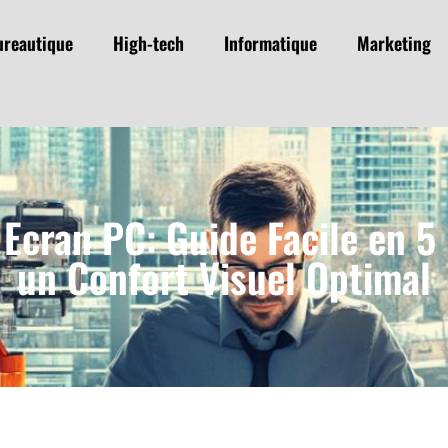
ureautique
High-tech
Informatique
Marketing
cran PC: Guide Facile en 5 
un Confort Visuel Optimal